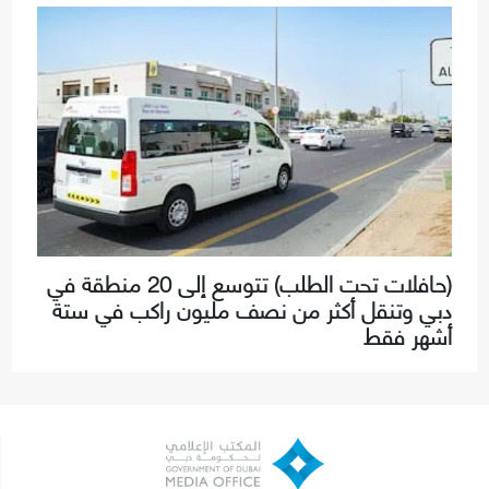
(حافلات تحت الطلب) تتوسع إلى 20 منطقة في
دبي وتنقل أكثر من نصف مليون راكب في ستة
أشهر فقط