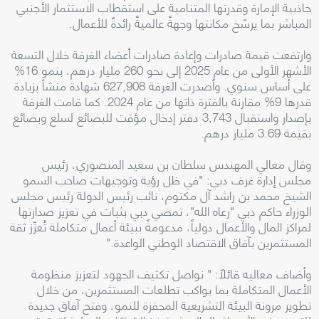
جاذبية الإمارة وقدرتها المتنامية على استقطاب الاستثمار الأجنبي
المباشر بما يرسّخ مكانتها وجهةً عالميةً رائدةً للأعمال.
وارتفعت قيمة صادرات وإعادة صادرات أعضاء الغرفة خلال التسعة
الأشهر الأولى من عام 2025 إلى نحو 260 مليار درهم، بنمو 16%
على أساس سنوي. وأصدرت الغرفة 627,908 شهادة منشأ بزيادة
قدرها 9% مقارنة بالفترة ذاتها من عام 2024. كما قامت الغرفة
بإصدار واستقبال 3,743 دفتر إدخال مؤقت للبضائع لسلع وبضائع
بقيمة 3.69 مليار درهم.
وقال معالي المهندس سلطان بن سعيد المنصوري، رئيس
مجلس إدارة غرف دبي: "في ظل رؤية وتوجيهات صاحب السمو
الشيخ محمد بن راشد آل مكتوم، نائب رئيس الدولة رئيس مجلس
الوزراء حاكم دبي "رعاه الله"، تمضي دبي بثبات في تعزيز صدارتها
لمراكز المال والأعمال دولياً، مدعومةً ببيئة أعمال متكاملة تُعزّز ثقة
المستثمرين بآفاق الاقتصاد الوطني الواعدة."
وأضاف معاليه قائلاً: " نواصل تكثيف الجهود لتعزيز منظومة
الأعمال المتكاملة بما يواكب تطلعات المستثمرين، من خلال
تطوير مرونة البيئة التشريعية المحفزة للنمو، وفتح آفاق جديدة