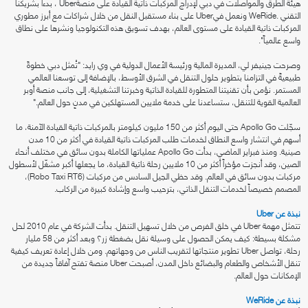
هيئة الطرق والمواصلات في دبي لإدراج المركبات ذاتية القيادة على منصةUber ، بدءاً بشريكنا
التقني .WeRide ونعمل فيUber على بناء مستقبل النقل من خلال شراكات مع أبرز مطوري
المركبات ذاتية القيادة على مستوى العالم، بهدف تسويق هذه التكنولوجيا ونشرها على نطاق
واسع عالمياً".
وصرحت جينيفر لي، المديرة المالية ورئيسة الأعمال الدولية في وي رايد: "تُمثل دبي خطوةً
طبيعيةً في التزامنا بتطوير حلول التنقل في الشرق الأوسط، بالإضافة إلى توسعنا العالمي
المستمر. نؤمن بأن تقنيتنا المتطورة للقيادة الذاتية وخبرتنا التشغيلية، إلى جانب منصة أوبر
العالمية القوية للتنقل، ستساعدنا على خدمة ملايين المستهلكين في مدنٍ حول العالم."
سجّلت Apollo Go حتى اليوم أكثر من 150 مليون كيلومتر بالمركبات ذاتية القيادة الآمنة، ما
أسهم في انتشار واسع النطاق لخدمات طلب المركبات ذاتية القيادة في أكثر من 10 مدن
صينية. ومنذ فبراير الماضي، بدأت Apollo Go عملياتها الكاملة بدون سائق في مختلف أنحاء
الصين، وقد أنجزت مؤخراً أكثر من 10 ملايين رحلة ذاتية القيادة، ما يجعلها أكبر مشغّل لأسطول
مركبات بدون سائق في العالم. وقد حظي الجيل السادس من مركبات (Robo Taxi RT6)،
المصمم خصيصاً لخدمات التنقل الذاتي، بترحيب واسع وإشادة كبيرة من الركاب.
نبذة عن Uber
تتمثل مهمة Uber في خلق الفرص من خلال تسهيل التنقل. بدأت الشركة في عام 2010 لحل
مشكلة بسيطة: كيف يمكن الحصول على وسيلة نقل بضغطة زر؟ وبعد أكثر من 58 مليار
رحلة، تواصل Uber تطوير منتجاتها لتقريب الناس من وجهاتهم. ومن خلال إعادة تعريف كيفية
تنقل الأشخاص والطعام والبضائع داخل المدن، أصبحت Uber منصة تفتح آفاقاً جديدة من
الإمكانات حول العالم.
نبذة عن WeRide