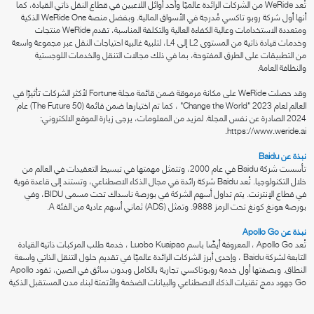
تُعد WeRide من الشركات الرائدة عالميًا وأحد أوائل اللاعبين في قطاع النقل ذاتي القيادة، كما
أنها أول شركة روبو تاكسي مُدرجة في الأسواق المالية. وبفضل منصة WeRide One الذكية
ومتعددة الاستخدامات وعالية الكفاءة العالية والتكلفة المناسبة، تقدم WeRide منتجات
وخدمات قيادة ذاتية من المستوى L2 إلى L4، لتلبية غالبية احتياجات النقل عبر مجموعة واسعة
من التطبيقات على الطرق المفتوحة، بما في ذلك مجالات التنقل والخدمات اللوجستية
والنظافة العامة.
وقد حصلت WeRide على مكانة مرموقة ضمن قائمة مجلة Fortune لأكثر الشركات تأثيرًا في
العالم لعام 2023 "Change the World" ، كما تم اختيارها ضمن قائمة (The Future 50) عام
2024 الصادرة عن نفس المجلة. لمزيد من المعلومات، يرجى زيارة الموقع الالكتروني:
https://www.weride.ai.
نبذة عن Baidu
تأسست شركة Baidu في عام 2000، وتتمثل مهمتها في تبسيط التعقيدات في العالم من
خلال التكنولوجيا. تُعد Baidu شركة رائدة في مجال الذكاء الاصطناعي، وتستند إلى قاعدة قوية
في قطاع الإنترنت. يتم تداول أسهم الشركة في بورصة ناسداك تحت مسمى BIDU، وفي
بورصة هونغ كونغ تحت الرمز 9888. وتمثل (ADS) ثماني أسهم عادية من الفئة A.
نبذة عن Apollo Go
تُعد Apollo Go ، المعروفة أيضًا باسم Luobo Kuaipao ، خدمة طلب المركبات ذاتية القيادة
التابعة لشركة Baidu ، وإحدى أبرز الشركات الرائدة عالميًا في تقديم حلول التنقل الذاتي واسعة
النطاق. وبصفتها أول خدمة روبوتاكسي تجارية بالكامل وبدون سائق في الصين، تقود Apollo
Go جهود دمج تقنيات الذكاء الاصطناعي والبيانات الضخمة والأتمتة لبناء مدن المستقبل الذكية