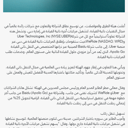
أعلنت هيئة الطرق والمواصلات، عن توسيع نطاق الشراكة والتعاون مع شركات رائدة عالمياً في
مجال التقنيات ذاتية القيادة، لتشغيل مركبات أجرة ذاتية القيادة في إمارة دبي، وتشمل هذه
الشراكة تعاوناً استراتيجياً مع كل من شركةUber Technologies, Inc (NYSE:UBER)
وWeRide (NASDAQ: WRD)حيث ستقومان بإطلاق المركبات ذاتية القيادة في دبي عبر
منصة Uber، إلى جانب شركة Baidu الصينية عبر ذراعها المتخصص في النقل ذاتي القيادة
Apollo Go، الذي يُعد من أبرز مزودي حلول القيادة الذاتية على مستوى العالم، وخدمات طلب
المركبات ذاتية القيادة.
ويأتي هذا التعاون في إطار جهود الهيئة لتعزيز ريادة دبي العالمية في مجال التنقل ذاتي القيادة،
وتحويلها للمدينة الأذكى عالمياً، وتأكيد مكانتها باعتبارها المدينة الأفضل للعيش والعمل على
مستوى العالم.
وقال معالي مطر الطاير المدير العام ورئيس مجلس المديرين في الهيئة: تشكل هاتان الشراكتان
مع Uberو WeRide كشريك تقني من جانب، والشراكة مع Baidu (Apollo Go) من جانب آخر
خطوة مهمة في تحقيق استراتيجية دبي للتنقل الذكي ذاتي القيادة، الرامية لتحويل 25% من
إجمالي رحلات التنقل في دبي إلى رحلات ذاتية القيادة.
تسهيل تنقل ركاب
وأعرب الطاير عن سروره باختيار الشركتين، مدينة دبي لتكون منصتها العالمية، لتوسيع نشاطها
في تشغيل مركبات ذاتية القيادة خارج دولها، وقال: "يسهم تشغيل مركبات الأجرة ذاتية القيادة