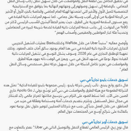
في تحقيق التكامل بين أنظمة النقل والمواصلات من خلال تسهيل تنقل ركاب وسائل النقل
الجماعي، بالإضافة إلى تسهيل وصولهم إلى وجهاتهم النهائية بما يتوافق مع الاستراتيجية
التخصصية للميل الأول والأخير التي اعتمدتها الهيئة العام الماضي والخاصة بالجزء الأول أو الأخير
من الرحلة المؤدية من أو إلى أقرب وسيلة نقل جماعي، كما تسهم المركبات ذاتية القيادة في
رفع مستوى السلامة المرورية على الطرق، حيث يعتبر الخطأ البشري المُسبب الرئيسي لأكثر من
90% من الحوادث، إلى جانب خدمة المركبات ذاتية القيادة لخدمة شريحة كبيرة من المتعاملين
وتحديداً فئة كبار المواطنين والمقيمين وأصحاب الهمم."
وأوضح معاليه: "ستبدأ Uber من خلال WeRide وكذلكBaidu عمليات التشغيل التجريبي
التجاري لمركبات الأجرة ذاتية القيادة في دبي هذا العام بوجود سائق أمان خلف المقود، وذلك
تمهيدًا للإطلاق التجاري في عام 2026. وسوف يشكل التوسع في تشغيل المركبات ذاتية
القيادة تحولًا نوعيًا في مشهد النقل في دبي، ويعزز في الوقت ذاته جهود هيئة الطرق
والمواصلات في تعزيز تكامل الشبكة من خلال تسهيل حركة تنقل مستخدمي وسائل النقل
العام."
تسويق خدمات بايدو تجارياً في دبي
قال دكتور وانغ ينبنغ، نائب رئيس شركة بايدو، رئيس مجموعة بايدو للقيادة الذكية:" تمثل هذه
الشراكة الطموحة مع هيئة الطرق والمواصلات في دبي أكبر توسّع دولي لـ Apollo Go خارج
الصين حتى الآن، كما تسلط الضوء على التزام دبي بترسيخ مكانتها كمركز عالمي رائد للابتكار
في مجال تنقل المستقبل. ونلتزم بتقديم خدمات آمنة ومستدامة وفعّالة في مزيد من
المناطق، من خلال العمل جنباً إلى جنب مع شركائنا المحليين لتوفير حلول نقل نوعية تعود
بالفائدة على شرائح أوسع من المجتمعات حول العالم.
تسويق خدمات أوبر تجارياً في دبي
قال نوح زيخ، الرئيس العالمي لقطاع التنقل والتوصيل الذاتي في Uber:" نفخر بالتعاون مع