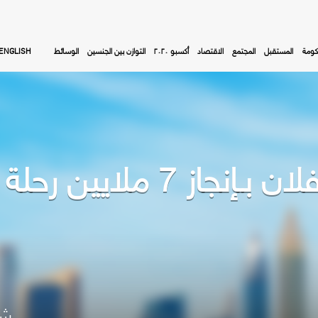
كومة
المستقبل
المجتمع
الاقتصاد
أكسبو ٢٠٢٠
التوازن بين الجنسين
الوسائط
ENGLISH
ين رحلة على الدراجات
شا