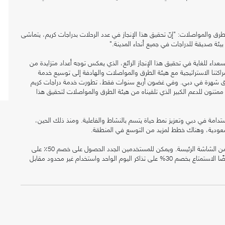
طرق والمواصلات: "إنّ تحقيق هذا الإنجاز في عدد الرحلات بدراجات كريم، يتماشى
ئة صديقة للدراجات في جميع أنحاء المدينة."
داء للغاية في تحقيق هذا الإنجاز الرائع، الذي يعكس توجه أعداد متزايدة من
كتنا الاستراتيجية مع هيئة الطرق والمواصلات والهادفة إلى توسيع خدمة
لتسوق شهرة في دبي. وفي غضون أربع سنوات فقط، تطورت خدمة دراجات كريم
ممتنون للدعم الكبير الذي تلقيناه من هيئة الطرق والمواصلات لتحقيق هذا
ي العام 2020 بهدف دعم برنامج الاستدامة في دبي وتعزيز نمط حياة يتسم بالنشاط والفاعلية. ومنذ ذلك الحين،
لسعودية، وهناك خطط لمزيد من التوسع في المنطقة.
لاستئجار دراجة كريم، يرجى تحميل أو فتح تطبيق كريم واختيار "دراجة" من الشاشة الرئيسة. ويمكن للمستخدمين الجدد الحصول على خصم 50٪ على
تذكرة اليوم الأول باستخدام الرمز RIDE50. يمكن لأعضاء كريم بلس أيضًا الاستمتاع بخصم 30% على تذاكر اليوم الواحد واستخدام غير محدود مقابل