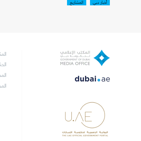
أخبار دبي
المشاريع
الم
الح
الم
الم