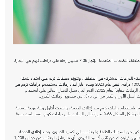
تحتفل هيئة الطرق والمواصلات في دبي و(كريم)، التطبيق الرائد في المنطقة للخدمات المتعددة، بإنجاز 7.35 ملايين رحلة على دراجات كريم في الإمارة
شبكة للدراجات المشتركة في المنطقة، وتتوزع محطات كريم على امتداد شبكة
مسارات الدراجات في إمارة دبي والتي بلغت 197 محطة توفر حوالي 1800 دراجة، ففي عام 2023 وحده، بلغ اعداد رحلات مستخدمو دراجات كريم في
دبي أكثر من 2.3 مليون رحلة، ما يمثل زيادة بنسبة 66.3% في إجمالي الرحلات مقارنةً بعام 2022، الامر الذي يمثل الاقبال العالي على استخدام
 من الى 76% من مجموع الرحلات الأخرى.
 كريم مسافة إجمالية طولها 27.6 مليون كيلومتر باستخدام دراجات كريم منذ إطلاق الخدمة، وامتدت أطول رحلة فردية مسافة
48 كيلومترًا من الحديقة القرآنية في منطقة الخوانيج إلى منطقة مارينا، وشكل السكان 68% من إجمالي الرحلات على دراجات كريم، فيما بلغت نسبة
كبير من استهلاك الطاقة وانبعاثات ثاني أكسيد الكربون. ومنذ إطلاق الخدمة
في عام 2020، ساهمت رحلات دراجات كريم في توفير أكثر من 4.32 ملايين كيلوجرام من ثاني أكسيد الكربون، أي ما يعادل انبعاثات من حوالي 1,208