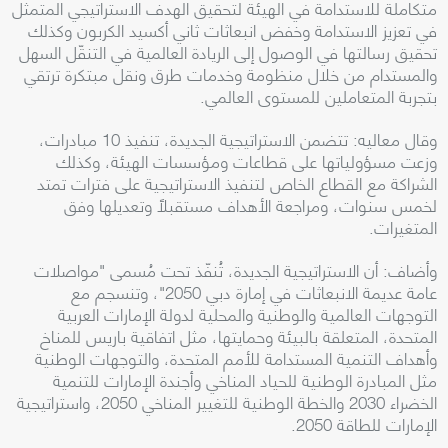
متكاملة للاستدامة في الهيئة لتحقيق الهدف الاستراتيجي المتمثل
في تعزيز الاستدامة وخفض انبعاثات ثاني أكسيد الكربون وكذلك
تحقيق رسالتها في الوصول إلى الريادة العالمية في التنقّل السهل
والمستدام من خلال منظومة وخدمات طرق ونقل مبتكرة ترتقي
بتجربة المتعاملين للمستوى العالمي
.
وقال معاليه: تتضمن الاستراتيجية الجديدة، تنفيذ 10 مبادرات،
وزعت مسؤولياتها على قطاعات ومؤسسات الهيئة، وكذلك
الشراكة مع القطاع الخاص لتنفيذ الاستراتيجية على فترات تمتد
لخمس سنوات، ومراجعة الأهداف مستقبلاً وتعديلها وفق
المتغيرات
.
وأضاف: أن الاستراتيجية الجديدة، تُنفّذ تحت مُسمى "مواصلات
عامة عديمة الانبعاثات في إمارة دبي 2050"، وتنسجم مع
التوجهات العالمية والوطنية والمحلية لدولة الإمارات العربية
المتحدة، المتعلقة بالبيئة وحمايتها، مثل اتفاقية باريس للمناخ
وأهداف التنمية المستدامة للأمم المتحدة، والتوجهات الوطنية
مثل المبادرة الوطنية للحياد المناخي وأجندة الإمارات للتنمية
الخضراء 2030 والخطة الوطنية للتغيير المناخي 2050، واستراتيجية
الإمارات للطاقة 2050
.