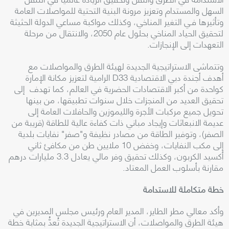
السهل والمستدام وتعزيز مرونة البنية التحتية للمواصلات العامة
وتأثيرها فـي التغير المناخي، وكذلك مواكبة مساعي الدولة الحثيثة
لتحقيق الحياد المناخي بحلول عام 2050، والانتقال من مرحلة
التعهدات إلى الإنجازات
.
وتتماشى الاستراتيجية الجديدة لهيئة الطرق والمواصلات مع
أهدف أجندة دبي الاقتصادية
D33
الرامية لتعزيز مكانة الإمارة
كواحدة من أكبر الاقتصادات الحضرية في العالم، كما تهدف إلى
تحقيق العديد من المنجزات خلال سنوات تطبيقها، من بينها
تحويل جميع مركبات الأجرة والليموزين والحافلات العامة إلى
عديمة الانبعاثات وإيجاد مباني ذات كفاءة عالية للطاقة (قريبة من
الصفر)، وتوفير الطاقة من مصادر نظيفة و"صفر" نفايات بلدية
إلى مكب النفايات، وخفض 10 ملايين طن من مكافئ ثاني
أكسيد الكربون، وكذلك تحقيق وفر مالي يعادل 3.3 مليارات درهم
مقارنة بأسلوب العمل المعتاد
.
خطة متكاملة للاستدامة
وأكد معالي مطر الطاير، المدير العام ورئيس مجلس المديرين في
هيئة الطرق والمواصلات، أن الاستراتيجية الجديدة تُعدُّ بمثابة خطة