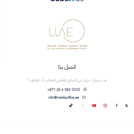
اتصل بنا
ون سنترال- مركز دبي التجاري العالمي المكاتب 2- الطابق 7
+971 (0) 4 383 3333
info@mediaoffice.ae