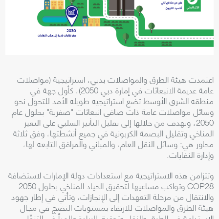
اعتمدت هيئة الطرق والمواصلات بدبي، استراتيجية (مواصلات
عامة عديمة الانبعاثات في إمارة دبي 2050)، كأول جهة في
منطقة الشرق الأوسط تضع استراتيجية طويلة الأمد للتحول نحو
وسائل مواصلات عامة ذات صافي انبعاثات "صفرية" بحلول عام
2050، وتهدف من خلالها إلى تقليل التأثير السلبي على التغير
المناخي وتقليل البصمة الكربونية في جميع أنشطتها، وفق ثلاثة
محاور هي: وسائل النقل العام، والمباني والمرافق التابعة لها،
وإدارة النفايات
.
وتتزامن هذه الاستراتيجية مع استعدادات دولة الإمارات لاستضافة
COP28
وتواكب مساعيها لتحقيق الحياد المناخي بحلول 2050
والانتقال من مرحلة التعهدات إلى الإنجازات، وتأتي في إطار جهود
هيئة الطرق والمواصلات للارتقاء بمستويات النضج في مجال
الاستدامة في الطرق والنقل وتحقيق الريادة عالمياً في التنقّل