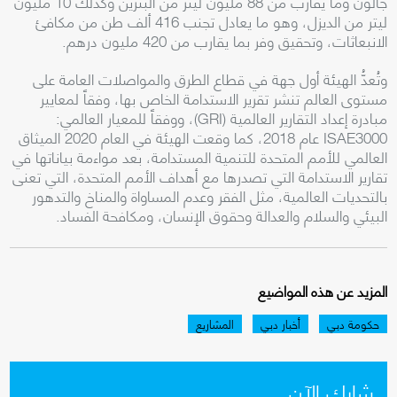
جالون وما يقارب من 88 مليون ليتر من البنزين وكذلك 10 مليون
ليتر من الديزل، وهو ما يعادل تجنب 416 ألف طن من مكافئ
الانبعاثات، وتحقيق وفر بما يقارب من 420 مليون درهم
.
وتُعدُّ الهيئة أول جهة في قطاع الطرق والمواصلات العامة على
مستوى العالم تنشر تقرير الاستدامة الخاص بها، وفقاً لمعايير
مبادرة إعداد التقارير العالمية
(GRI)
، ووفقاً للمعيار العالمي
:
ISAE3000
عام 2018، كما وقعت الهيئة في العام 2020 الميثاق
العالمي للأمم المتحدة للتنمية المستدامة، بعد مواءمة بياناتها في
تقارير الاستدامة التي تصدرها مع أهداف الأمم المتحدة، التي تعنى
بالتحديات العالمية، مثل الفقر وعدم المساواة والمناخ والتدهور
البيئي والسلام والعدالة وحقوق الإنسان، ومكافحة الفساد
.
المزيد عن هذه المواضيع
حكومة دبي
أخبار دبي
المشاريع
شارك الآن